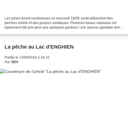
Les prises furent nombreuses ce mercredi 18/09, particulièrement des
perches soleils et des goujons asiatiques. Plusieurs beaux carpeaux ont
également été pris ainsi que quelques gardons. Une séance agréable donc
avec une météo venteuse mais pas trop...
La pêche au Lac d'ENGHIEN
Publié le 13/09/2024 à 16:31
Par
SDV