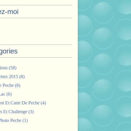
ez-moi
gories
ions
(58)
rises 2015
(8)
e Peche
(8)
Lac
(6)
nt Et Carte De Peche
(4)
s Et Challenge
(3)
hoto Peche
(1)