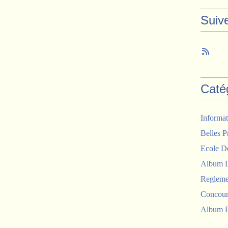
Suiv
Caté
Informat
Belles P
Ecole D
Album 
Regleme
Concour
Album P