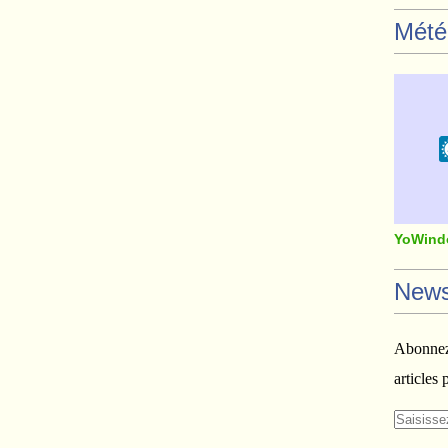
Mété
YoWind
News
Abonnez-
articles 