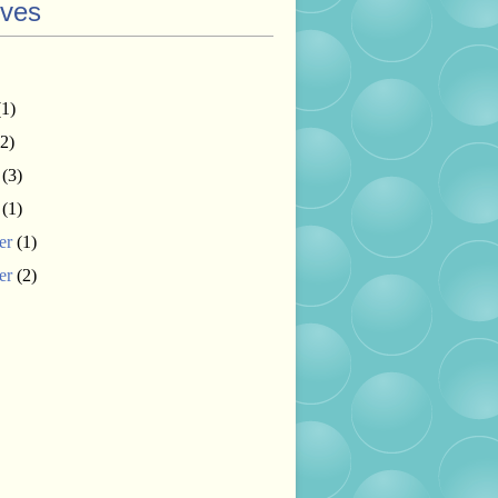
ives
1)
2)
(3)
(1)
er
(1)
er
(2)