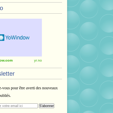
o
ow.com
yr.no
letter
vous pour être averti des nouveaux
publiés.