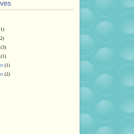
ives
1)
2)
(3)
(1)
er
(1)
er
(2)