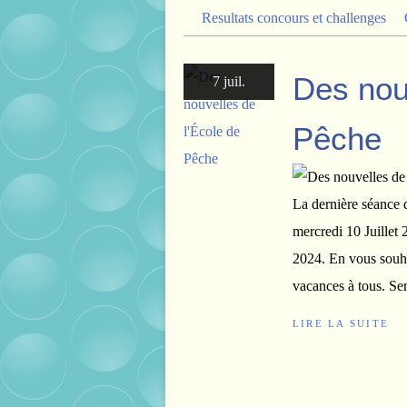
Resultats concours et challenges
Des nou
7 juil.
Pêche
La dernière séance d
mercredi 10 Juillet 
2024. En vous souha
vacances à tous. Ser
LIRE LA SUITE