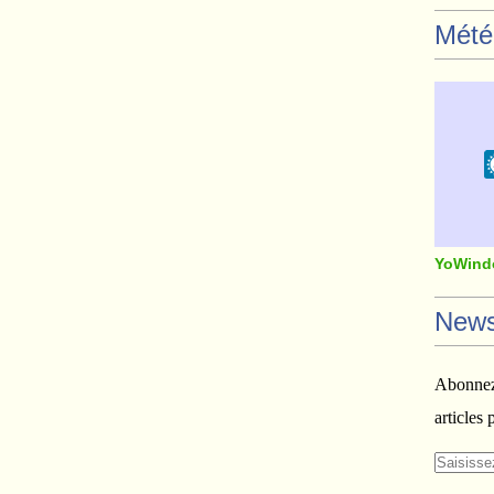
Mété
YoWind
News
Abonnez-
articles 