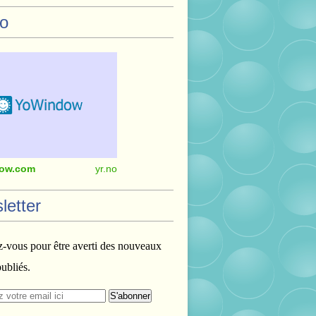
o
ow.com
yr.no
letter
vous pour être averti des nouveaux
publiés.