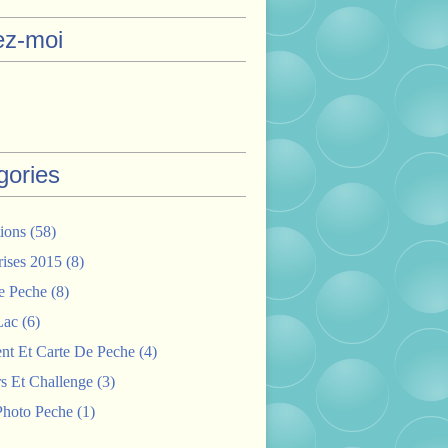
ez-moi
gories
ions
(58)
rises 2015
(8)
e Peche
(8)
Lac
(6)
nt Et Carte De Peche
(4)
s Et Challenge
(3)
hoto Peche
(1)