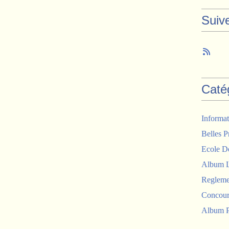
Suiv
Caté
Informat
Belles P
Ecole D
Album 
Regleme
Concour
Album P