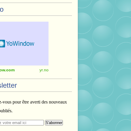
o
ow.com
yr.no
letter
vous pour être averti des nouveaux
publiés.