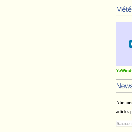
Mété
YoWind
News
Abonnez-
articles 