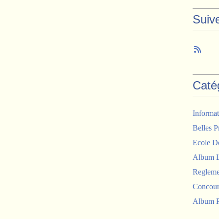
Suiv
Caté
Informat
Belles P
Ecole D
Album 
Regleme
Concour
Album P