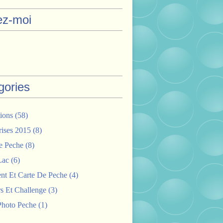
ez-moi
gories
ions
(58)
rises 2015
(8)
e Peche
(8)
Lac
(6)
nt Et Carte De Peche
(4)
s Et Challenge
(3)
hoto Peche
(1)