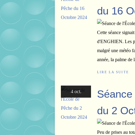
du 16 O
Cette séance signait
d'ENGHIEN. Les pri
malgré une météo fa
année, la palme de la
LIRE LA SUITE
Séance 
4 oct.
du 2 Oc
Peu de prises au tot