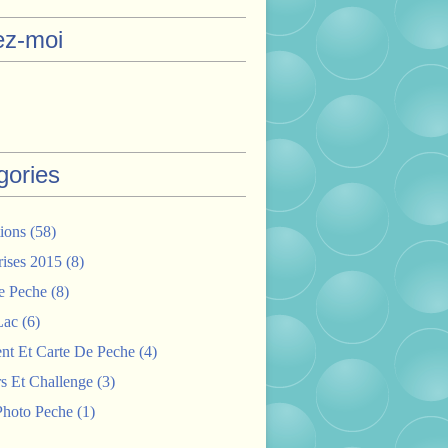
ez-moi
gories
ions
(58)
rises 2015
(8)
e Peche
(8)
Lac
(6)
nt Et Carte De Peche
(4)
s Et Challenge
(3)
hoto Peche
(1)