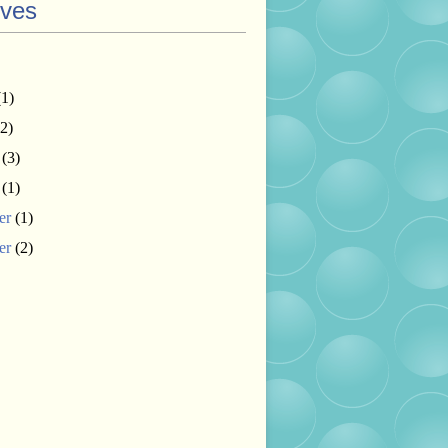
ives
1)
2)
(3)
(1)
er
(1)
er
(2)