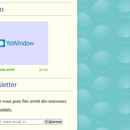
o
ow.com
yr.no
letter
vous pour être averti des nouveaux
publiés.