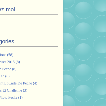
ez-moi
gories
ions
(58)
rises 2015
(8)
e Peche
(8)
Lac
(6)
nt Et Carte De Peche
(4)
s Et Challenge
(3)
hoto Peche
(1)