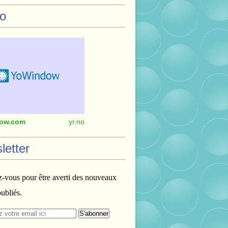
o
ow.com
yr.no
letter
vous pour être averti des nouveaux
publiés.