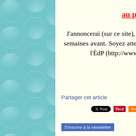
au 
J'annoncerai (sur ce site)
semaines avant. Soyez atte
l'ÉdP (http://ww
Partager cet article
Re
S'inscrire à la newsletter