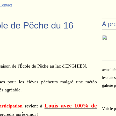
Contact
ole de Pêche du 16
À pr
a saison de l'École de Pêche au lac d'ENGHIEN.
actualité
les date
ses pour les élèves pêcheurs malgré une météo
galerie 
ès agréable.
Louis avec 100% de
rticipation
revient à
Voir le p
rcredis après-midi !