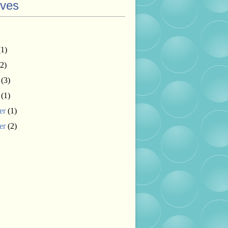
ives
1)
2)
(3)
(1)
er
(1)
er
(2)