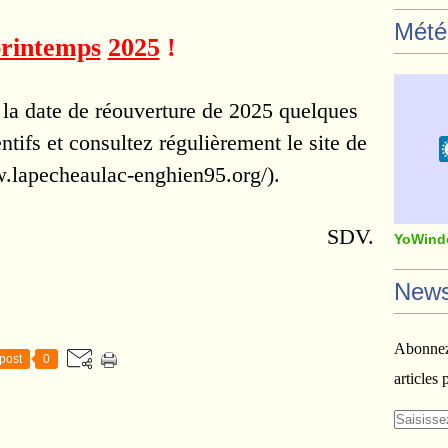
Mété
printemps
2025
!
, la date de réouverture de 2025 quelques
ntifs et consultez régulièrement
le site de
w.lapecheaulac-enghien95.org/)
.
SDV.
YoWind
News
Abonnez-
post
0
articles 