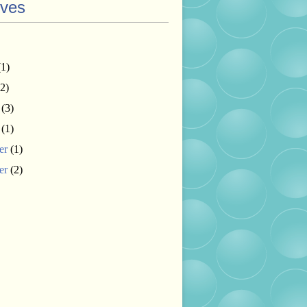
ives
1)
2)
(3)
(1)
er
(1)
er
(2)