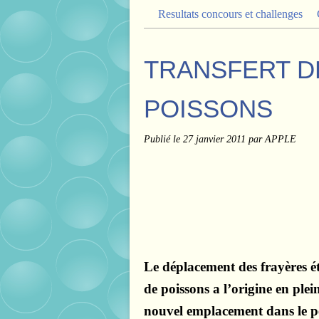
Resultats concours et challenges
TRANSFERT D
POISSONS
Publié le
27 janvier 2011
par APPLE
Le déplacement des frayères é
de poissons a l’origine en plei
nouvel emplacement dans le peti