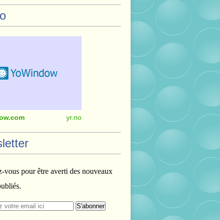
o
ow.com
yr.no
letter
vous pour être averti des nouveaux
publiés.