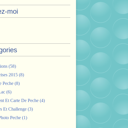
ez-moi
gories
ions
(58)
rises 2015
(8)
e Peche
(8)
Lac
(6)
nt Et Carte De Peche
(4)
s Et Challenge
(3)
hoto Peche
(1)