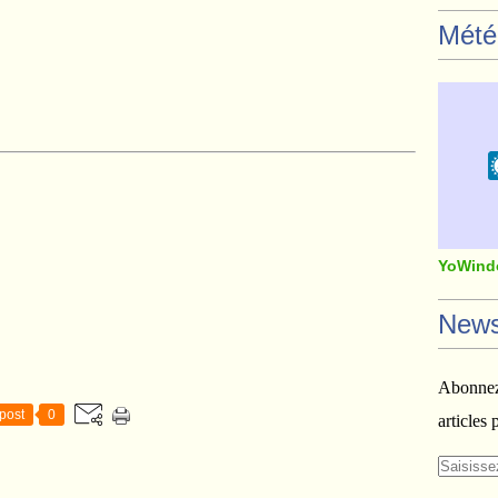
Mété
YoWind
News
Abonnez-
post
0
articles 