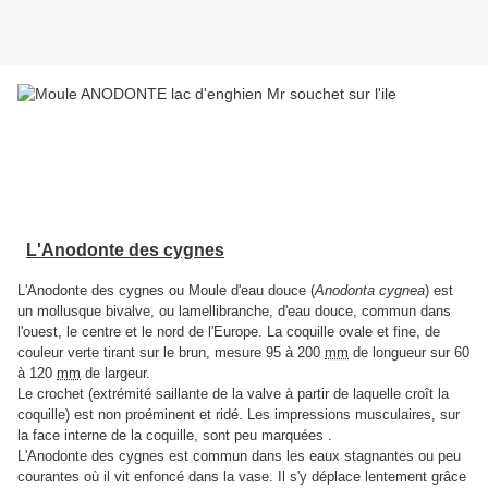
Une moule d’eau douce pêchée au râteau lors d’un
essai de récupération d’une trottinette tombée a
l’eau dans la queue de poêle de l’île par Mr
SOUCHET .A président de la SNE.
L'Anodonte des cygnes
L'Anodonte des cygnes ou Moule d'eau douce (
Anodonta cygnea
) est
un mollusque bivalve, ou lamellibranche, d'eau douce, commun dans
l'ouest, le centre et le nord de l'Europe. La coquille ovale et fine, de
couleur verte tirant sur le brun, mesure 95 à 200
mm
de longueur sur 60
à 120
mm
de largeur.
Le crochet (extrémité saillante de la valve à partir de laquelle croît la
coquille) est non proéminent et ridé. Les impressions musculaires, sur
la face interne de la coquille, sont peu marquées .
L'Anodonte des cygnes est commun dans les eaux stagnantes ou peu
courantes où il vit enfoncé dans la vase. Il s'y déplace lentement grâce