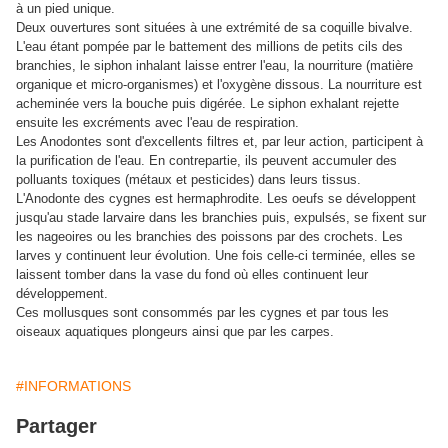
à un pied unique.
Deux ouvertures sont situées à une extrémité de sa coquille bivalve.
L'eau étant pompée par le battement des millions de petits cils des
branchies, le siphon inhalant laisse entrer l'eau, la nourriture (matière
organique et micro-organismes) et l'oxygène dissous. La nourriture est
acheminée vers la bouche puis digérée. Le siphon exhalant rejette
ensuite les excréments avec l'eau de respiration.
Les Anodontes sont d'excellents filtres et, par leur action, participent à
la purification de l'eau. En contrepartie, ils peuvent accumuler des
polluants toxiques (métaux et pesticides) dans leurs tissus.
L'Anodonte des cygnes est hermaphrodite. Les oeufs se développent
jusqu'au stade larvaire dans les branchies puis, expulsés, se fixent sur
les nageoires ou les branchies des poissons par des crochets. Les
larves y continuent leur évolution. Une fois celle-ci terminée, elles se
laissent tomber dans la vase du fond où elles continuent leur
développement.
Ces mollusques sont consommés par les cygnes et par tous les
oiseaux aquatiques plongeurs ainsi que par les carpes.
#INFORMATIONS
Partager