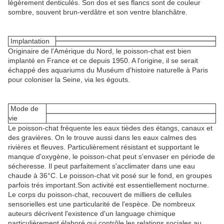
légèrement denticulés. Son dos et ses flancs sont de couleur
sombre, souvent brun-verdâtre et son ventre blanchâtre.
Implantation
Originaire de l'Amérique du Nord, le poisson-chat est bien
implanté en France et ce depuis 1950. A l'origine, il se serait
échappé des aquariums du Muséum d'histoire naturelle à Paris
pour coloniser la Seine, via les égouts.
Mode de
vie
Le poisson-chat fréquente les eaux tièdes des étangs, canaux et
des gravières. On le trouve aussi dans les eaux calmes des
rivières et fleuves. Particulièrement résistant et supportant le
manque d'oxygène, le poisson-chat peut s'envaser en période de
sécheresse. Il peut parfaitement s'acclimater dans une eau
chaude à 36°C. Le poisson-chat vit posé sur le fond, en groupes
parfois trés important.Son activité est essentiellement nocturne.
Le corps du poisson-chat, recouvert de milliers de cellules
sensorielles est une particularité de l'espèce. De nombreux
auteurs décrivent l'existence d'un language chimique
particulièrement élaboré qui contrôle les relations sociales au