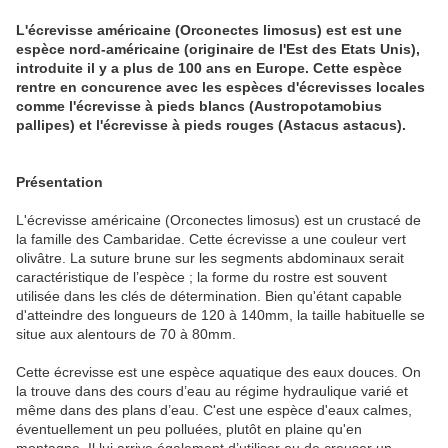
L'écrevisse américaine (Orconectes limosus) est est une
espèce nord-américaine (originaire de l'Est des Etats Unis),
introduite il y a plus de 100 ans en Europe. Cette espèce
rentre en concurence avec les espèces d'écrevisses locales
comme l'écrevisse à pieds blancs (Austropotamobius
pallipes) et l'écrevisse à pieds rouges (Astacus astacus).
Présentation
L'écrevisse américaine (Orconectes limosus) est un crustacé de
la famille des Cambaridae. Cette écrevisse a une couleur vert
olivâtre. La suture brune sur les segments abdominaux serait
caractéristique de l’espèce ; la forme du rostre est souvent
utilisée dans les clés de détermination. Bien qu'étant capable
d'atteindre des longueurs de 120 à 140mm, la taille habituelle se
situe aux alentours de 70 à 80mm.
Cette écrevisse est une espèce aquatique des eaux douces. On
la trouve dans des cours d’eau au régime hydraulique varié et
même dans des plans d’eau. C'est une espèce d'eaux calmes,
éventuellement un peu polluées, plutôt en plaine qu'en
montagne. Il lui arrive également d’utiliser ou de creuser un