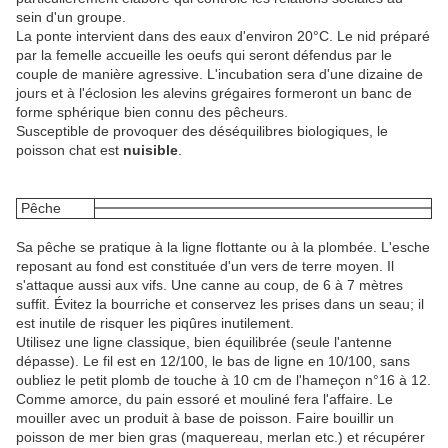
sein d'un groupe.
La ponte intervient dans des eaux d'environ 20°C. Le nid préparé
par la femelle accueille les oeufs qui seront défendus par le
couple de manière agressive. L'incubation sera d'une dizaine de
jours et à l'éclosion les alevins grégaires formeront un banc de
forme sphérique bien connu des pêcheurs.
Susceptible de provoquer des déséquilibres biologiques, le
poisson chat est
nuisible
.
Pêche
Sa pêche se pratique à la ligne flottante ou à la plombée. L'esche
reposant au fond est constituée d'un vers de terre moyen. Il
s'attaque aussi aux vifs. Une canne au coup, de 6 à 7 mètres
suffit. Évitez la bourriche et conservez les prises dans un seau; il
est inutile de risquer les piqûres inutilement.
Utilisez une ligne classique, bien équilibrée (seule l'antenne
dépasse). Le fil est en 12/100, le bas de ligne en 10/100, sans
oubliez le petit plomb de touche à 10 cm de l'hameçon n°16 à 12.
Comme amorce, du pain essoré et mouliné fera l'affaire. Le
mouiller avec un produit à base de poisson. Faire bouillir un
poisson de mer bien gras (maquereau, merlan etc.) et récupérer