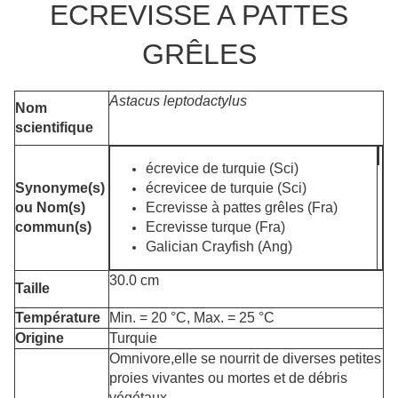
ECREVISSE A PATTES
GRÊLES
Astacus leptodactylus
Nom
scientifique
écrevice de turquie (Sci)
Synonyme(s)
écrevicee de turquie (Sci)
ou Nom(s)
Ecrevisse à pattes grêles (Fra)
commun(s)
Ecrevisse turque (Fra)
Galician Crayfish (Ang)
30.0 cm
Taille
Température
Min. = 20 °C, Max. = 25 °C
Origine
Turquie
Omnivore,elle se nourrit de diverses petites
proies vivantes ou mortes et de débris
végétaux.