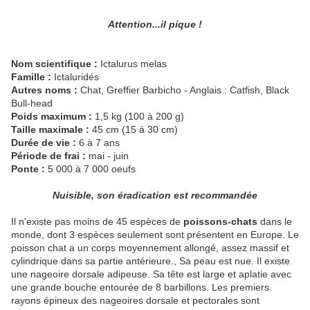
Attention...il pique !
Nom scientifique :
Ictalurus melas
Famille :
Ictaluridés
Autres noms :
Chat, Greffier Barbicho - Anglais : Catfish, Black
Bull-head
Poids maximum :
1,5 kg (100 à 200 g)
Taille maximale :
45 cm (15 à 30 cm)
Durée de vie :
6 à 7 ans
Période de frai :
mai - juin
Ponte :
5 000 à 7 000 oeufs
Nuisible, son éradication est recommandée
Il n'existe pas moins de 45 espèces de
poissons-chats
dans le
monde, dont 3 espèces seulement sont présentent en Europe. Le
poisson chat a un corps moyennement allongé, assez massif et
cylindrique dans sa partie antérieure., Sa peau est nue. Il existe
une nageoire dorsale adipeuse. Sa tête est large et aplatie avec
une grande bouche entourée de 8 barbillons. Les premiers
rayons épineux des nageoires dorsale et pectorales sont