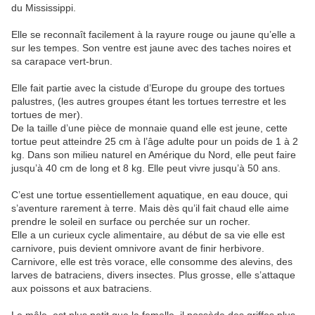
du Mississippi.
Elle se reconnaît facilement à la rayure rouge ou jaune qu’elle a
sur les tempes. Son ventre est jaune avec des taches noires et
sa carapace vert-brun.
Elle fait partie avec la cistude d’Europe du groupe des tortues
palustres, (les autres groupes étant les tortues terrestre et les
tortues de mer).
De la taille d’une pièce de monnaie quand elle est jeune, cette
tortue peut atteindre 25 cm à l’âge adulte pour un poids de 1 à 2
kg. Dans son milieu naturel en Amérique du Nord, elle peut faire
jusqu’à 40 cm de long et 8 kg. Elle peut vivre jusqu’à 50 ans.
C’est une tortue essentiellement aquatique, en eau douce, qui
s’aventure rarement à terre. Mais dès qu’il fait chaud elle aime
prendre le soleil en surface ou perchée sur un rocher.
Elle a un curieux cycle alimentaire, au début de sa vie elle est
carnivore, puis devient omnivore avant de finir herbivore.
Carnivore, elle est très vorace, elle consomme des alevins, des
larves de batraciens, divers insectes. Plus grosse, elle s’attaque
aux poissons et aux batraciens.
Le mâle, est plus petit que la femelle, il possède des griffes plus