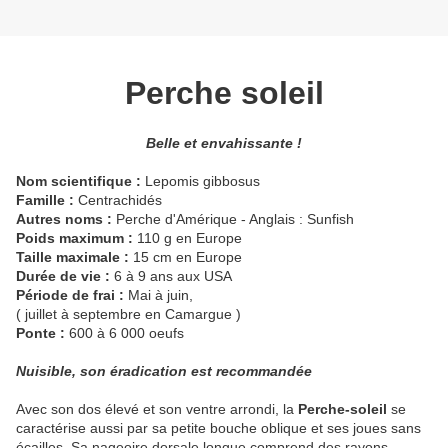
Perche soleil
Belle et envahissante !
Nom scientifique :
Lepomis gibbosus
Famille :
Centrachidés
Autres noms :
Perche d'Amérique - Anglais : Sunfish
Poids maximum :
110 g en Europe
Taille maximale :
15 cm en Europe
Durée de vie :
6 à 9 ans aux USA
Période de frai :
Mai à juin,
( juillet à septembre en Camargue )
Ponte :
600 à 6 000 oeufs
Nuisible, son éradication est recommandée
Avec son dos élevé et son ventre arrondi, la
Perche-soleil
se
caractérise aussi par sa petite bouche oblique et ses joues sans
écailles. Sa nageoire dorsale longue comprend des rayons