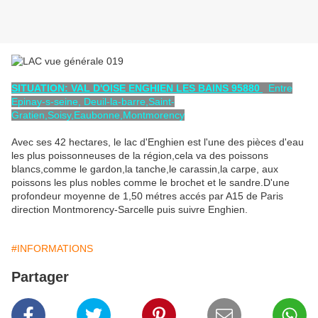
SITUATION: VAL D'OISE ENGHIEN LES BAINS 95880
Entre
Epinay-s-seine, Deuil-la-barre,Saint-
Gratien,Soisy,Eaubonne,Montmorency
Avec ses 42 hectares, le lac d'Enghien est l'une des pièces d'eau
les plus poissonneuses de la région,cela va des poissons
blancs,comme le gardon,la tanche,le carassin,la carpe, aux
poissons les plus nobles comme le brochet et le sandre.D'une
profondeur moyenne de 1,50 métres accés par A15 de Paris
direction Montmorency-Sarcelle puis suivre Enghien.
#INFORMATIONS
Partager