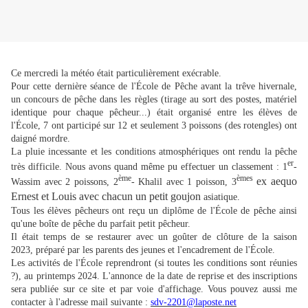
Ce mercredi la météo était particulièrement exécrable.
Pour cette dernière séance de l'École de Pêche avant la trêve hivernale,
un concours de pêche dans les règles (tirage au sort des postes, matériel
identique pour chaque pêcheur...) était organisé entre les élèves de
l'École, 7 ont participé sur 12 et seulement 3 poissons (des rotengles) ont
daigné mordre.
La pluie incessante et les conditions atmosphériques ont rendu la pêche
er
très difficile. Nous avons quand même pu effectuer un classement : 1
-
ème
èmes
e
x aequo
Wassim avec 2 poissons, 2
- Khalil avec 1 poisson, 3
Ernest et Louis avec chacun un petit goujon
asiatique.
Tous les élèves pêcheurs ont reçu un diplôme de l'École de pêche ainsi
qu'une boîte de pêche du parfait petit pêcheur.
Il était temps de se restaurer avec un goûter de clôture de la saison
2023, préparé par les parents des jeunes et l'encadrement de l'École.
Les activités de l'École reprendront (si toutes les conditions sont réunies
?), au printemps 2024. L'annonce de la date de reprise et des inscriptions
sera publiée sur ce site et par voie d'affichage. Vous pouvez aussi me
contacter à l'adresse mail suivante :
sdv-2201@
laposte.net