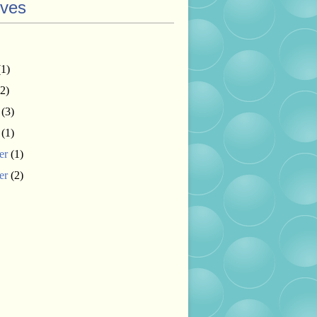
ives
1)
2)
(3)
(1)
er
(1)
er
(2)