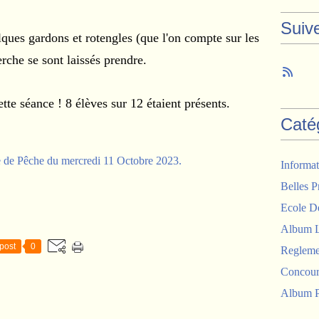
Suiv
ques gardons et rotengles (que l'on compte sur les
erche se sont laissés prendre.
ette séance !
8 élèves sur 12 étaient présents.
Caté
Informat
Belles P
Ecole D
Album 
post
0
Regleme
Concour
Album P