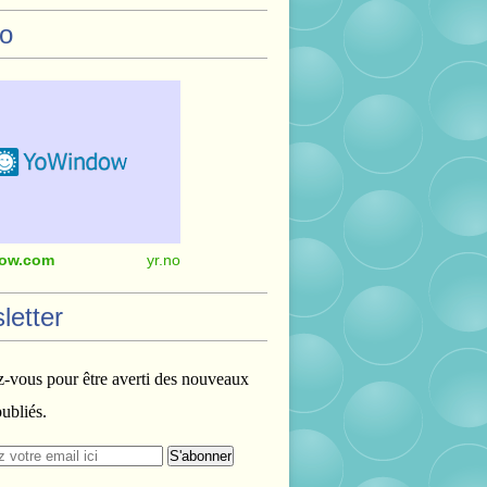
o
ow.com
yr.no
letter
vous pour être averti des nouveaux
publiés.