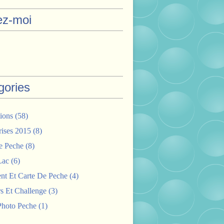
ez-moi
gories
ions
(58)
rises 2015
(8)
e Peche
(8)
Lac
(6)
nt Et Carte De Peche
(4)
s Et Challenge
(3)
hoto Peche
(1)