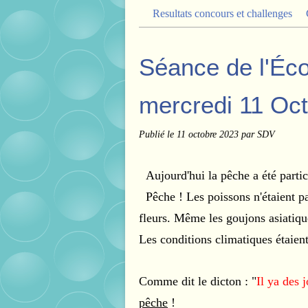
Resultats concours et challenges
Séance de l'Éc
mercredi 11 Oc
Publié le
11 octobre 2023
par SDV
Aujourd'hui la pêche a été partic
Pêche ! Les poissons n'étaient p
fleurs. Même les goujons asiatique
Les conditions climatiques étaient
Comme dit le dicton : "
Il ya des 
pêche
!