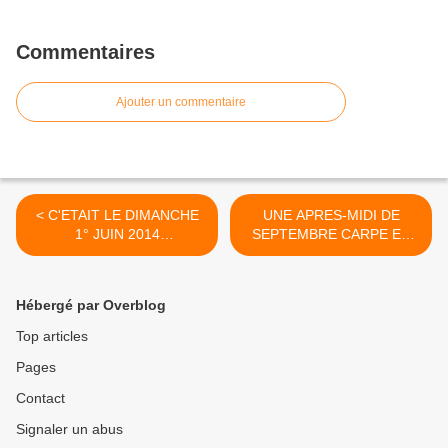
Commentaires
Ajouter un commentaire
< C'ETAIT LE DIMANCHE
UNE APRES-MIDI DE
1° JUIN 2014
SEPTEMBRE CARPE EN
DEMONSTRATION ET
BATEAU >
PARTICIPATION DE
L'APPLE ECOLE DE
Hébergé par Overblog
PECHE CHATEAU DE LA
CHASSE ONF
Top articles
MONTLIGNON
Pages
Contact
Signaler un abus