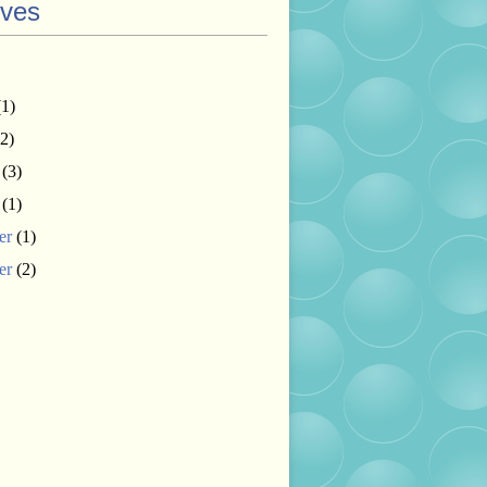
ives
1)
2)
(3)
(1)
er
(1)
er
(2)