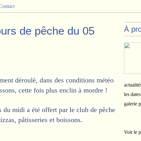
Contact
ours de pêche du 05
À pr
ement déroulé, dans des conditions météo
actualité
issons, cette fois plus enclin à mordre !
les date
galerie 
du midi a été offert par le club de pêche
zzas, pâtisseries et boissons.
Voir le p