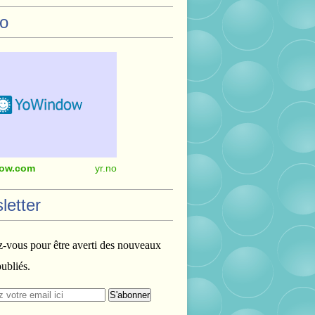
o
ow.com
yr.no
letter
vous pour être averti des nouveaux
publiés.