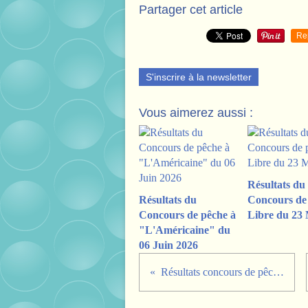
Partager cet article
Re
S'inscrire à la newsletter
Vous aimerez aussi :
Résultats du
Résultats du
Concours de
Concours de pêche à
Libre du 23 
"L'Américaine" du
06 Juin 2026
Résultats concours de pêche du 07 Juin 2025