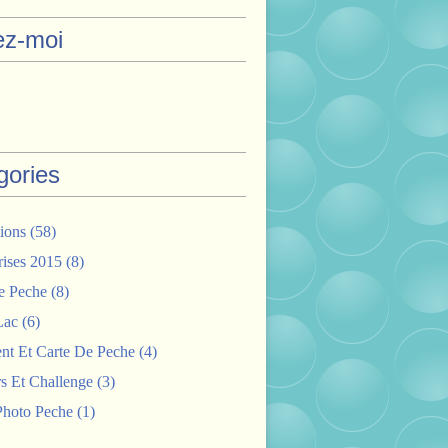
ez-moi
gories
ions
(58)
rises 2015
(8)
e Peche
(8)
Lac
(6)
nt Et Carte De Peche
(4)
s Et Challenge
(3)
hoto Peche
(1)